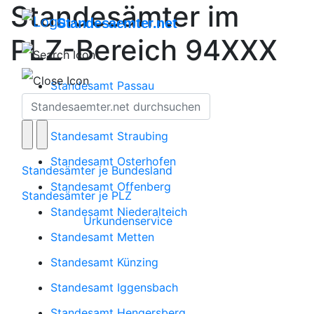
Standesämter im
Standesaemter.net
PLZ-Bereich 94XXX
Standesamt Passau
Standesamt Plattling
Standesamt Straubing
Standesamt Osterhofen
Standesämter je Bundesland
Standesamt Offenberg
Standesämter je PLZ
Standesamt Niederalteich
Urkundenservice
Standesamt Metten
Standesamt Künzing
Standesamt Iggensbach
Standesamt Hengersberg