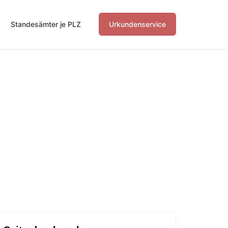
Standesämter je PLZ
Urkundenservice