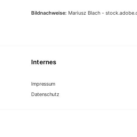
Bildnachweise:
Mariusz Blach - stock.adobe
Internes
Impressum
Datenschutz