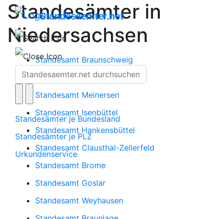
Standesämter in
Standesaemter.net
Niedersachsen
Standesamt Braunschweig
Standesamt Meine
Standesamt Meinersen
Standesamt Isenbüttel
Standesämter je Bundesland
Standesamt Hankensbüttel
Standesämter je PLZ
Standesamt Clausthal-Zellerfeld
Urkundenservice
Standesamt Brome
Standesamt Goslar
Standesamt Weyhausen
Standesamt Braunlage