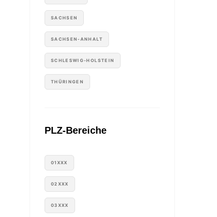
SACHSEN
SACHSEN-ANHALT
SCHLESWIG-HOLSTEIN
THÜRINGEN
PLZ-Bereiche
01XXX
02XXX
03XXX