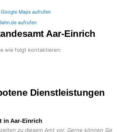
:
Google Maps aufrufen
Bahn.de aufrufen
tandesamt Aar-Einrich
e wie folgt kontaktieren:
botene Dienstleistungen
 in Aar-Einrich
gszeiten zu diesem Amt vor. Gerne können Sie