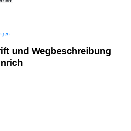
nrich:
ungen
rift und Wegbeschreibung
nrich