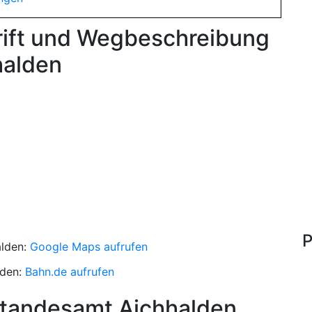
rift und Wegbeschreibung
halden
P
alden:
Google Maps aufrufen
lden:
Bahn.de aufrufen
Standesamt Aichhalden