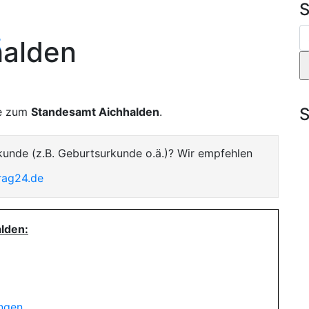
S
t
halden
S
te zum
Standesamt Aichhalden
.
kunde (z.B. Geburtsurkunde o.ä.)? Wir empfehlen
rag24.de
lden:
ungen