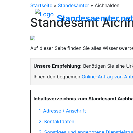
Startseite
»
Standesämter
»
Aichhalden
Standesaemter.ne
Standesamt Aich
Auf dieser Seite finden Sie alles Wissenswer
Unsere Empfehlung:
Benötigen Sie eine Ur
Ihnen den bequemen
Online-Antrag von Ant
Inhaltsverzeichnis zum Standesamt Aichha
1. Adresse / Anschrift
2. Kontaktdaten
3. Sonstiges und angebotene Dienstleist