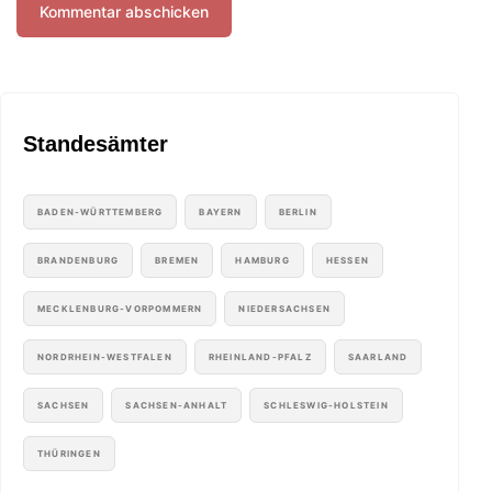
Standesämter
BADEN-WÜRTTEMBERG
BAYERN
BERLIN
BRANDENBURG
BREMEN
HAMBURG
HESSEN
MECKLENBURG-VORPOMMERN
NIEDERSACHSEN
NORDRHEIN-WESTFALEN
RHEINLAND-PFALZ
SAARLAND
SACHSEN
SACHSEN-ANHALT
SCHLESWIG-HOLSTEIN
THÜRINGEN