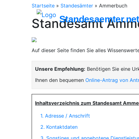
Startseite
»
Standesämter
»
Ammerbuch
Standesaemter.ne
Standesamt Amm
Auf dieser Seite finden Sie alles Wissenswer
Unsere Empfehlung:
Benötigen Sie eine Ur
Ihnen den bequemen
Online-Antrag von Ant
Inhaltsverzeichnis zum Standesamt Amme
1. Adresse / Anschrift
2. Kontaktdaten
3. Sonstiges und angebotene Dienstleist