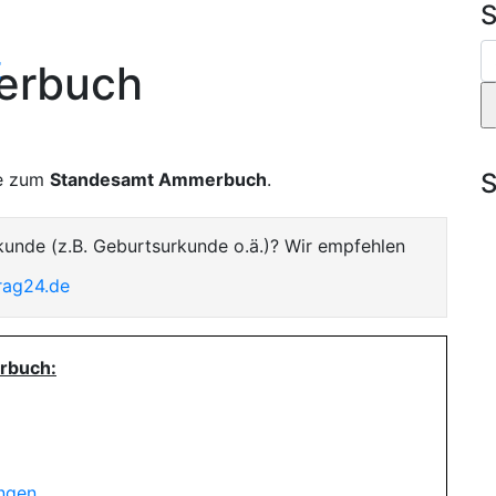
S
t
erbuch
S
te zum
Standesamt Ammerbuch
.
kunde (z.B. Geburtsurkunde o.ä.)? Wir empfehlen
rag24.de
rbuch:
ungen