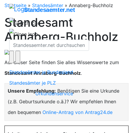
Startseite
»
Standesämter
»
Annaberg-Buchholz
Standesaemter.net
Standesamt
Annaberg-Buchholz
Auf dieser Seite finden Sie alles Wissenswerte zum
Standesämter je Bundesland
Standesamt Annaberg-Buchholz
.
Standesämter je PLZ
Unsere Empfehlung:
Benötigen Sie eine Urkunde
Urkundenservice
(z.B. Geburtsurkunde o.ä.)? Wir empfehlen Ihnen
den bequemen
Online-Antrag von Antrag24.de