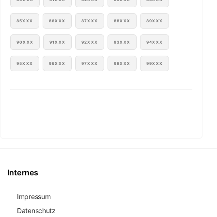
85XXX
86XXX
87XXX
88XXX
89XXX
90XXX
91XXX
92XXX
93XXX
94XXX
95XXX
96XXX
97XXX
98XXX
99XXX
Internes
Impressum
Datenschutz