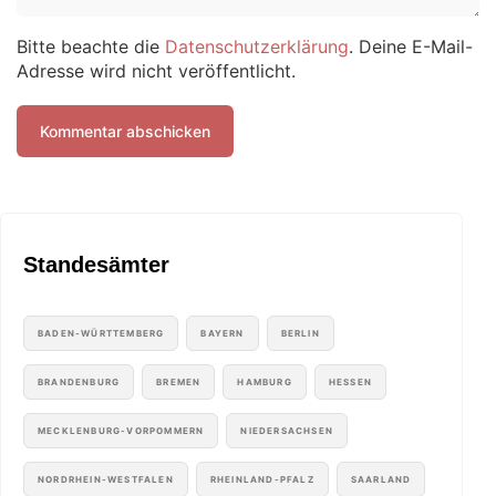
Bitte beachte die
Datenschutzerklärung
. Deine E-Mail-
Adresse wird nicht veröffentlicht.
Standesämter
BADEN-WÜRTTEMBERG
BAYERN
BERLIN
BRANDENBURG
BREMEN
HAMBURG
HESSEN
MECKLENBURG-VORPOMMERN
NIEDERSACHSEN
NORDRHEIN-WESTFALEN
RHEINLAND-PFALZ
SAARLAND