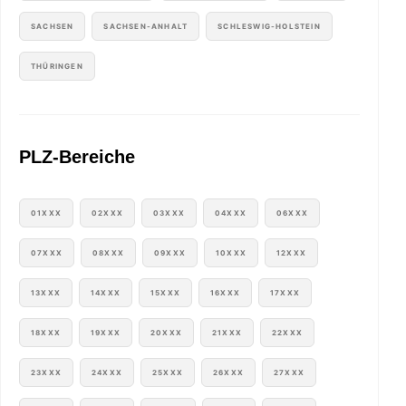
SACHSEN
SACHSEN-ANHALT
SCHLESWIG-HOLSTEIN
THÜRINGEN
PLZ-Bereiche
01XXX
02XXX
03XXX
04XXX
06XXX
07XXX
08XXX
09XXX
10XXX
12XXX
13XXX
14XXX
15XXX
16XXX
17XXX
18XXX
19XXX
20XXX
21XXX
22XXX
23XXX
24XXX
25XXX
26XXX
27XXX