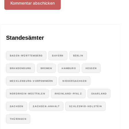
Standesämter
BADEN-WÜRTTEMBERG
BAYERN
BERLIN
BRANDENBURG
BREMEN
HAMBURG
HESSEN
MECKLENBURG-VORPOMMERN
NIEDERSACHSEN
NORDRHEIN-WESTFALEN
RHEINLAND-PFALZ
SAARLAND
SACHSEN
SACHSEN-ANHALT
SCHLESWIG-HOLSTEIN
THÜRINGEN