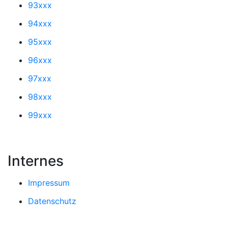
93xxx
94xxx
95xxx
96xxx
97xxx
98xxx
99xxx
Internes
Impressum
Datenschutz