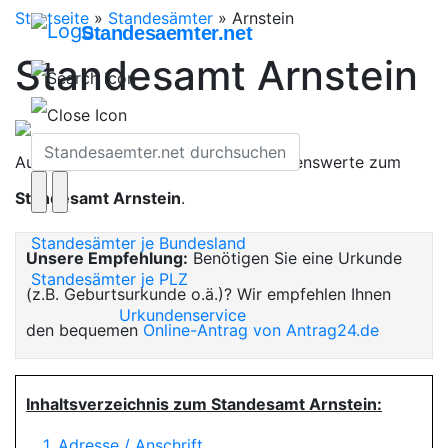
Startseite
»
Standesämter
»
Arnstein
Standesaemter.net
Standesamt Arnstein
Auf dieser Seite finden Sie alles Wissenswerte zum
Standesamt Arnstein
.
Standesämter je Bundesland
Unsere Empfehlung:
Benötigen Sie eine Urkunde
Standesämter je PLZ
(z.B. Geburtsurkunde o.ä.)? Wir empfehlen Ihnen
Urkundenservice
den bequemen
Online-Antrag von Antrag24.de
Inhaltsverzeichnis zum Standesamt Arnstein:
1. Adresse / Anschrift