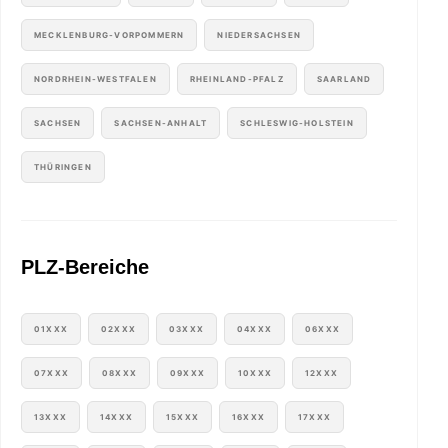
MECKLENBURG-VORPOMMERN
NIEDERSACHSEN
NORDRHEIN-WESTFALEN
RHEINLAND-PFALZ
SAARLAND
SACHSEN
SACHSEN-ANHALT
SCHLESWIG-HOLSTEIN
THÜRINGEN
PLZ-Bereiche
01XXX
02XXX
03XXX
04XXX
06XXX
07XXX
08XXX
09XXX
10XXX
12XXX
13XXX
14XXX
15XXX
16XXX
17XXX