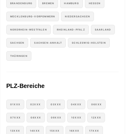
BRANDENBURG
BREMEN
HAMBURG
HESSEN
MECKLENBURG-VORPOMMERN
NIEDERSACHSEN
NORDRHEIN-WESTFALEN
RHEINLAND-PFALZ
SAARLAND
SACHSEN
SACHSEN-ANHALT
SCHLESWIG-HOLSTEIN
THÜRINGEN
PLZ-Bereiche
01XXX
02XXX
03XXX
04XXX
06XXX
07XXX
08XXX
09XXX
10XXX
12XXX
13XXX
14XXX
15XXX
16XXX
17XXX