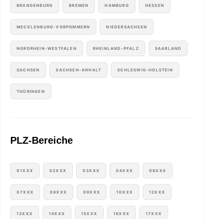
BRANDENBURG
BREMEN
HAMBURG
HESSEN
MECKLENBURG-VORPOMMERN
NIEDERSACHSEN
NORDRHEIN-WESTFALEN
RHEINLAND-PFALZ
SAARLAND
SACHSEN
SACHSEN-ANHALT
SCHLESWIG-HOLSTEIN
THÜRINGEN
PLZ-Bereiche
01XXX
02XXX
03XXX
04XXX
06XXX
07XXX
08XXX
09XXX
10XXX
12XXX
13XXX
14XXX
15XXX
16XXX
17XXX