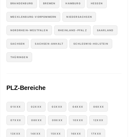
BRANDENBURG
BREMEN
HAMBURG
HESSEN
MECKLENBURG-VORPOMMERN
NIEDERSACHSEN
NORDRHEIN-WESTFALEN
RHEINLAND-PFALZ
SAARLAND
SACHSEN
SACHSEN-ANHALT
SCHLESWIG-HOLSTEIN
THÜRINGEN
PLZ-Bereiche
01XXX
02XXX
03XXX
04XXX
06XXX
07XXX
08XXX
09XXX
10XXX
12XXX
13XXX
14XXX
15XXX
16XXX
17XXX