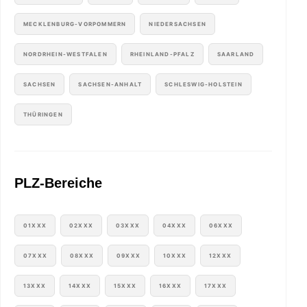
MECKLENBURG-VORPOMMERN
NIEDERSACHSEN
NORDRHEIN-WESTFALEN
RHEINLAND-PFALZ
SAARLAND
SACHSEN
SACHSEN-ANHALT
SCHLESWIG-HOLSTEIN
THÜRINGEN
PLZ-Bereiche
01XXX
02XXX
03XXX
04XXX
06XXX
07XXX
08XXX
09XXX
10XXX
12XXX
13XXX
14XXX
15XXX
16XXX
17XXX