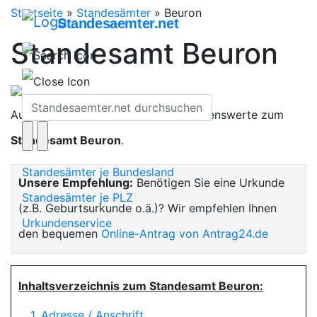
Startseite
»
Standesämter
»
Beuron
Standesaemter.net
Standesamt Beuron
Auf dieser Seite finden Sie alles Wissenswerte zum
Standesamt Beuron
.
Standesämter je Bundesland
Unsere Empfehlung:
Benötigen Sie eine Urkunde
Standesämter je PLZ
(z.B. Geburtsurkunde o.ä.)? Wir empfehlen Ihnen
Urkundenservice
den bequemen
Online-Antrag von Antrag24.de
Inhaltsverzeichnis zum Standesamt Beuron:
1. Adresse / Anschrift