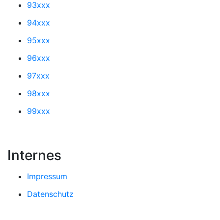
93xxx
94xxx
95xxx
96xxx
97xxx
98xxx
99xxx
Internes
Impressum
Datenschutz