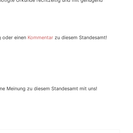
nötigte Urkunde rechtzeitig und mit genügend
g oder einen
Kommentar
zu diesem Standesamt!
m
eine Meinung zu diesem Standesamt mit uns!