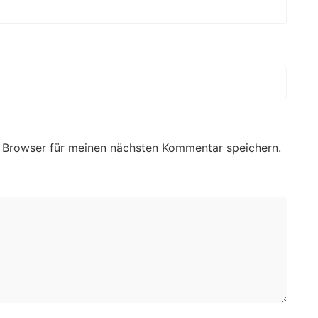
 Browser für meinen nächsten Kommentar speichern.