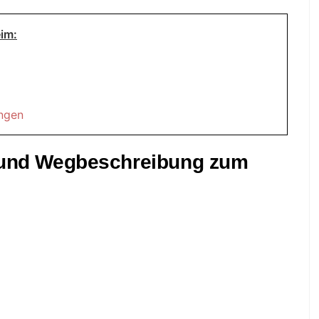
im:
ungen
t und Wegbeschreibung zum