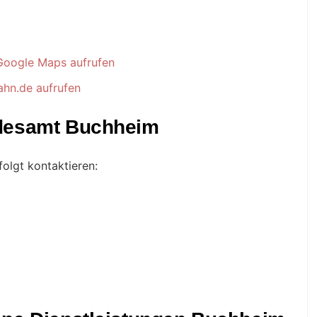
Google Maps aufrufen
ahn.de aufrufen
ndesamt Buchheim
olgt kontaktieren: