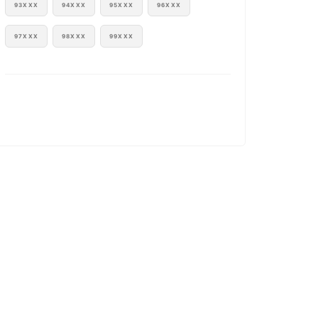
93XXX
94XXX
95XXX
96XXX
97XXX
98XXX
99XXX