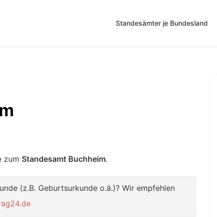
Standesämter je Bundesland
im
te zum
Standesamt Buchheim
.
unde (z.B. Geburtsurkunde o.ä.)? Wir empfehlen
rag24.de