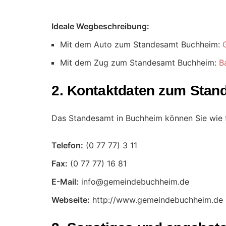
Ideale Wegbeschreibung:
Mit dem Auto zum Standesamt Buchheim:
Mit dem Zug zum Standesamt Buchheim:
B
2. Kontaktdaten zum Sta
Das Standesamt in Buchheim können Sie wie f
Telefon:
Fax:
E-Mail:
Webseite:
http://www.gemeindebuchheim.de