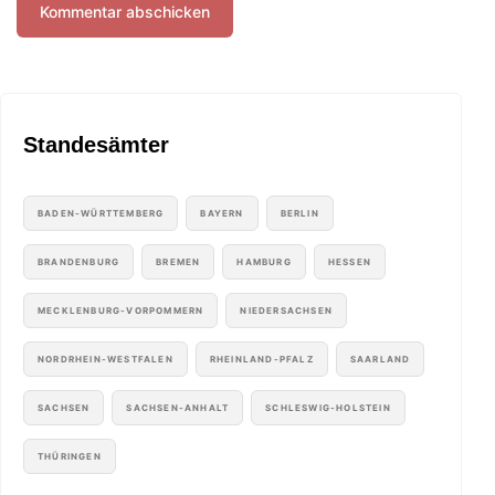
Standesämter
BADEN-WÜRTTEMBERG
BAYERN
BERLIN
BRANDENBURG
BREMEN
HAMBURG
HESSEN
MECKLENBURG-VORPOMMERN
NIEDERSACHSEN
NORDRHEIN-WESTFALEN
RHEINLAND-PFALZ
SAARLAND
SACHSEN
SACHSEN-ANHALT
SCHLESWIG-HOLSTEIN
THÜRINGEN