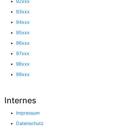
92xxx
93xxx
94xxx
95xxx
96xxx
97xxx
98xxx
99xxx
Internes
Impressum
Datenschutz