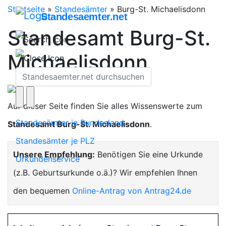
Startseite
»
Standesämter
»
Burg-St. Michaelisdonn
Standesaemter.net
Standesamt Burg-St.
Michaelisdonn
Auf dieser Seite finden Sie alles Wissenswerte zum
Standesämter je Bundesland
Standesamt Burg-St. Michaelisdonn
.
Standesämter je PLZ
Unsere Empfehlung:
Benötigen Sie eine Urkunde
Urkundenservice
(z.B. Geburtsurkunde o.ä.)? Wir empfehlen Ihnen
den bequemen
Online-Antrag von Antrag24.de