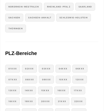
NORDRHEIN-WESTFALEN
RHEINLAND-PFALZ
SAARLAND
SACHSEN
SACHSEN-ANHALT
SCHLESWIG-HOLSTEIN
THÜRINGEN
PLZ-Bereiche
01XXX
02XXX
03XXX
04XXX
06XXX
07XXX
08XXX
09XXX
10XXX
12XXX
13XXX
14XXX
15XXX
16XXX
17XXX
18XXX
19XXX
20XXX
21XXX
22XXX