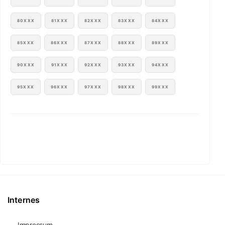
80XXX
81XXX
82XXX
83XXX
84XXX
85XXX
86XXX
87XXX
88XXX
89XXX
90XXX
91XXX
92XXX
93XXX
94XXX
95XXX
96XXX
97XXX
98XXX
99XXX
Internes
Impressum