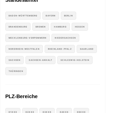
Standesämter
BADEN-WÜRTTEMBERG
BAYERN
BERLIN
BRANDENBURG
BREMEN
HAMBURG
HESSEN
MECKLENBURG-VORPOMMERN
NIEDERSACHSEN
NORDRHEIN-WESTFALEN
RHEINLAND-PFALZ
SAARLAND
SACHSEN
SACHSEN-ANHALT
SCHLESWIG-HOLSTEIN
THÜRINGEN
PLZ-Bereiche
01XXX
02XXX
03XXX
04XXX
06XXX