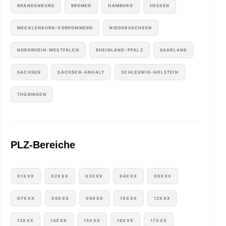
BRANDENBURG
BREMEN
HAMBURG
HESSEN
MECKLENBURG-VORPOMMERN
NIEDERSACHSEN
NORDRHEIN-WESTFALEN
RHEINLAND-PFALZ
SAARLAND
SACHSEN
SACHSEN-ANHALT
SCHLESWIG-HOLSTEIN
THÜRINGEN
PLZ-Bereiche
01XXX
02XXX
03XXX
04XXX
06XXX
07XXX
08XXX
09XXX
10XXX
12XXX
13XXX
14XXX
15XXX
16XXX
17XXX