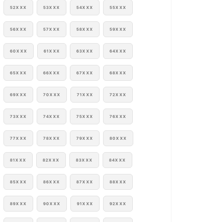
52XXX
53XXX
54XXX
55XXX
56XXX
57XXX
58XXX
59XXX
60XXX
61XXX
63XXX
64XXX
65XXX
66XXX
67XXX
68XXX
69XXX
70XXX
71XXX
72XXX
73XXX
74XXX
75XXX
76XXX
77XXX
78XXX
79XXX
80XXX
81XXX
82XXX
83XXX
84XXX
85XXX
86XXX
87XXX
88XXX
89XXX
90XXX
91XXX
92XXX