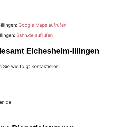
llingen:
Google Maps aufrufen
llingen:
Bahn.de aufrufen
desamt Elchesheim-Illingen
 Sie wie folgt kontaktieren: