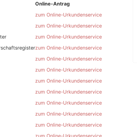
Online-Antrag
zum Online-Urkundenservice
zum Online-Urkundenservice
ter
zum Online-Urkundenservice
schaftsregister
zum Online-Urkundenservice
zum Online-Urkundenservice
zum Online-Urkundenservice
zum Online-Urkundenservice
zum Online-Urkundenservice
zum Online-Urkundenservice
zum Online-Urkundenservice
zum Online-Urkundenservice
zum Online-Urkundenservice