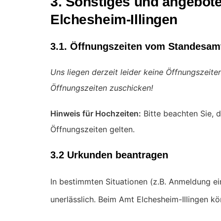
3. Sonstiges und angebote
Elchesheim-Illingen
3.1. Öffnungszeiten vom Standesamt
Uns liegen derzeit leider keine Öffnungszeit
Öffnungszeiten zuschicken!
Hinweis für Hochzeiten:
Bitte beachten Sie, d
Öffnungszeiten gelten.
3.2 Urkunden beantragen
In bestimmten Situationen (z.B. Anmeldung e
unerlässlich. Beim Amt Elchesheim-Illingen k