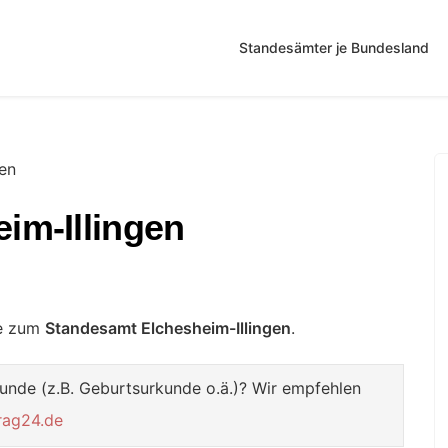
Standesämter je Bundesland
gen
im-Illingen
te zum
Standesamt Elchesheim-Illingen
.
unde (z.B. Geburtsurkunde o.ä.)? Wir empfehlen
rag24.de