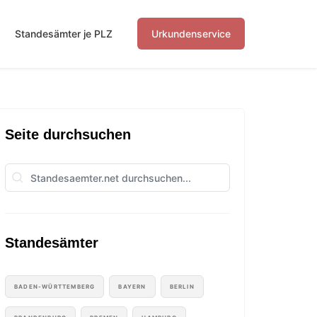
Standesämter je PLZ
Urkundenservice
Seite durchsuchen
Standesämter
BADEN-WÜRTTEMBERG
BAYERN
BERLIN