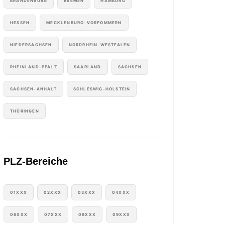
BRANDENBURG
BREMEN
HAMBURG
HESSEN
MECKLENBURG-VORPOMMERN
NIEDERSACHSEN
NORDRHEIN-WESTFALEN
RHEINLAND-PFALZ
SAARLAND
SACHSEN
SACHSEN-ANHALT
SCHLESWIG-HOLSTEIN
THÜRINGEN
PLZ-Bereiche
01XXX
02XXX
03XXX
04XXX
06XXX
07XXX
08XXX
09XXX