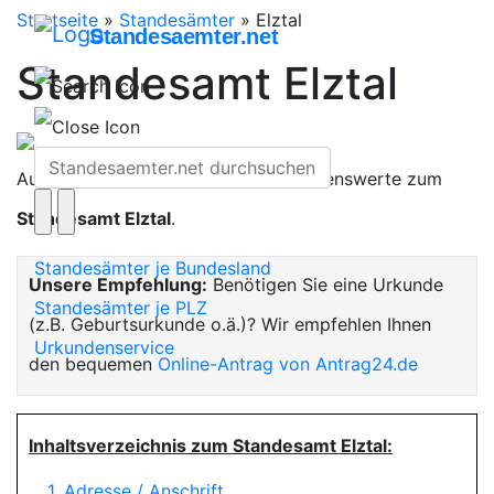
Startseite
»
Standesämter
»
Elztal
Standesaemter.net
Standesamt Elztal
Auf dieser Seite finden Sie alles Wissenswerte zum
Standesamt Elztal
.
Standesämter je Bundesland
Unsere Empfehlung:
Benötigen Sie eine Urkunde
Standesämter je PLZ
(z.B. Geburtsurkunde o.ä.)? Wir empfehlen Ihnen
Urkundenservice
den bequemen
Online-Antrag von Antrag24.de
Inhaltsverzeichnis zum Standesamt Elztal:
1. Adresse / Anschrift