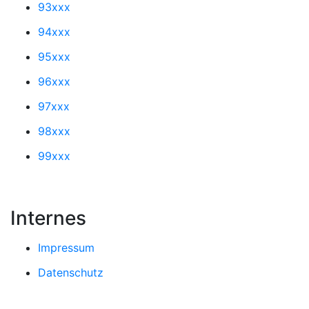
93xxx
94xxx
95xxx
96xxx
97xxx
98xxx
99xxx
Internes
Impressum
Datenschutz