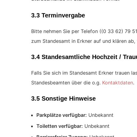
3.3 Terminvergabe
Bitte nehmen Sie per Telefon (
zum Standesamt in Erkner auf und klären ab,
3.4 Standesamtliche Hochzeit / Tra
Falls Sie sich im Standesamt Erkner trauen l
Standesbeamten über die o.g.
Kontaktdaten
.
3.5 Sonstige Hinweise
Parkplätze verfügbar:
Unbekannt
Toiletten verfügbar:
Unbekannt