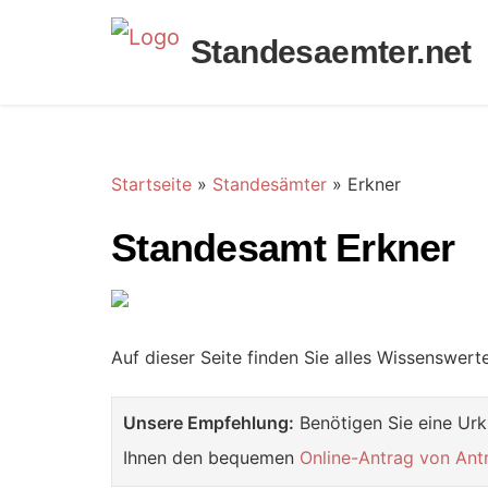
Standesaemter.net
Startseite
»
Standesämter
»
Erkner
Standesamt Erkner
Auf dieser Seite finden Sie alles Wissenswer
Unsere Empfehlung:
Benötigen Sie eine Urk
Ihnen den bequemen
Online-Antrag von Ant