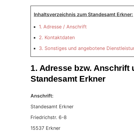
Inhaltsverzeichnis zum Standesamt Erkner:
1. Adresse / Anschrift
2. Kontaktdaten
3. Sonstiges und angebotene Dienstleist
1. Adresse bzw. Anschrif
Standesamt Erkner
Anschrift:
Standesamt Erkner
15537 Erkner