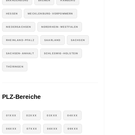
BRANDENBURG
BREMEN
HAMBURG
HESSEN
MECKLENBURG-VORPOMMERN
NIEDERSACHSEN
NORDRHEIN-WESTFALEN
RHEINLAND-PFALZ
SAARLAND
SACHSEN
SACHSEN-ANHALT
SCHLESWIG-HOLSTEIN
THÜRINGEN
PLZ-Bereiche
01XXX
02XXX
03XXX
04XXX
06XXX
07XXX
08XXX
09XXX