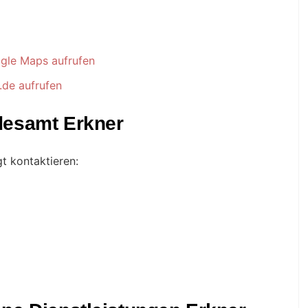
gle Maps aufrufen
.de aufrufen
desamt Erkner
t kontaktieren: