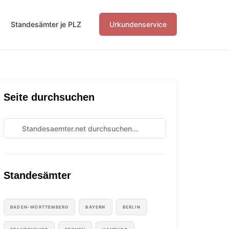
Standesämter je PLZ
Urkundenservice
Seite durchsuchen
Standesämter
BADEN-WÜRTTEMBERG
BAYERN
BERLIN