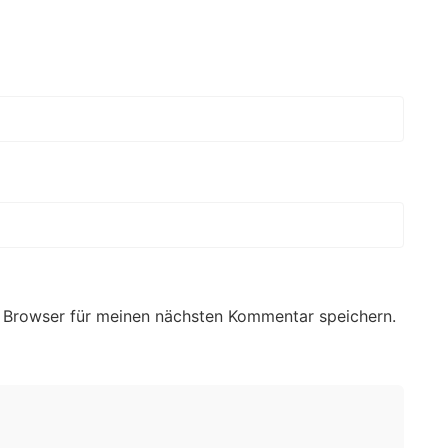
 Browser für meinen nächsten Kommentar speichern.