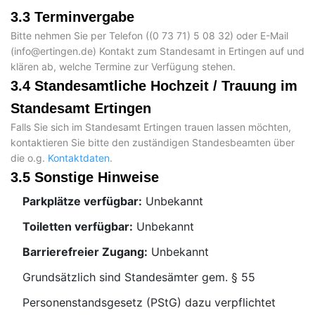
3.3 Terminvergabe
Bitte nehmen Sie per Telefon (
) oder E-Mail
(
) Kontakt zum Standesamt in Ertingen auf und
klären ab, welche Termine zur Verfügung stehen.
3.4 Standesamtliche Hochzeit / Trauung im
Standesamt Ertingen
Falls Sie sich im Standesamt Ertingen trauen lassen möchten,
kontaktieren Sie bitte den zuständigen Standesbeamten über
die o.g.
Kontaktdaten
.
3.5 Sonstige Hinweise
Parkplätze verfügbar:
Unbekannt
Toiletten verfügbar:
Unbekannt
Barrierefreier Zugang:
Unbekannt
Grundsätzlich sind Standesämter gem. § 55
Personenstandsgesetz (PStG) dazu verpflichtet