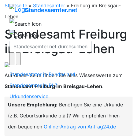
Startseite
»
Standesämter
»
Freiburg im Breisgau-
Standesaemter.net
Lehen
Standesamt Freiburg
im Breisgau-Lehen
Standesämter je Bundesland
Auf dieser Seite finden Sie alles Wissenswerte zum
Standesämter je PLZ
Standesamt Freiburg im Breisgau-Lehen
.
Urkundenservice
Unsere Empfehlung:
Benötigen Sie eine Urkunde
(z.B. Geburtsurkunde o.ä.)? Wir empfehlen Ihnen
den bequemen
Online-Antrag von Antrag24.de