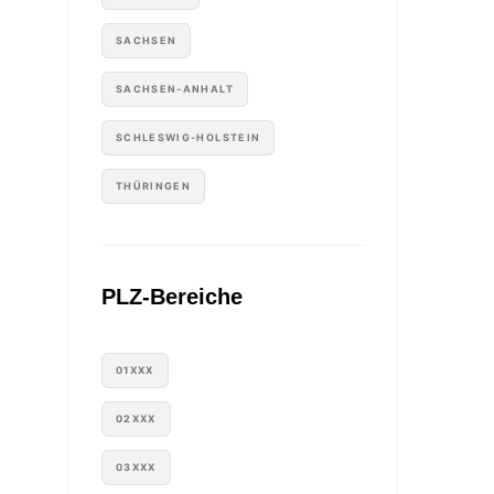
SACHSEN
SACHSEN-ANHALT
SCHLESWIG-HOLSTEIN
THÜRINGEN
PLZ-Bereiche
01XXX
02XXX
03XXX