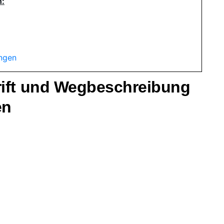
n:
ungen
rift und Wegbeschreibung
en