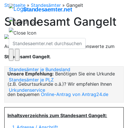
Startseite
»
Standesämter
»
Gangelt
Standesaemter.net
Standesamt Gangelt
Auf dieser Seite finden Sie alles Wissenswerte zum
Standesamt Gangelt
.
Standesämter je Bundesland
Unsere Empfehlung:
Benötigen Sie eine Urkunde
Standesämter je PLZ
(z.B. Geburtsurkunde o.ä.)? Wir empfehlen Ihnen
Urkundenservice
den bequemen
Online-Antrag von Antrag24.de
Inhaltsverzeichnis zum Standesamt Gangelt:
1. Adresse / Anschrift