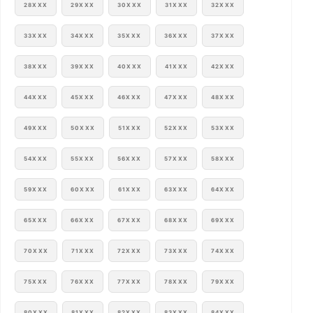
28XXX
29XXX
30XXX
31XXX
32XXX
33XXX
34XXX
35XXX
36XXX
37XXX
38XXX
39XXX
40XXX
41XXX
42XXX
44XXX
45XXX
46XXX
47XXX
48XXX
49XXX
50XXX
51XXX
52XXX
53XXX
54XXX
55XXX
56XXX
57XXX
58XXX
59XXX
60XXX
61XXX
63XXX
64XXX
65XXX
66XXX
67XXX
68XXX
69XXX
70XXX
71XXX
72XXX
73XXX
74XXX
75XXX
76XXX
77XXX
78XXX
79XXX
80XXX
81XXX
82XXX
83XXX
84XXX