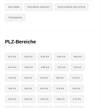
SACHSEN
SACHSEN-ANHALT
SCHLESWIG-HOLSTEIN
THÜRINGEN
PLZ-Bereiche
01XXX
02XXX
03XXX
04XXX
06XXX
07XXX
08XXX
09XXX
10XXX
12XXX
13XXX
14XXX
15XXX
16XXX
17XXX
18XXX
19XXX
20XXX
21XXX
22XXX
23XXX
24XXX
25XXX
26XXX
27XXX