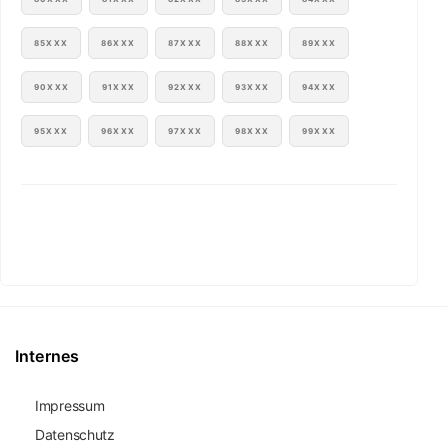
85XXX
86XXX
87XXX
88XXX
89XXX
90XXX
91XXX
92XXX
93XXX
94XXX
95XXX
96XXX
97XXX
98XXX
99XXX
Internes
Impressum
Datenschutz