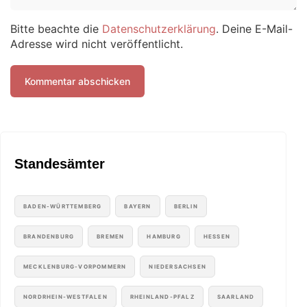
Bitte beachte die
Datenschutzerklärung
. Deine E-Mail-
Adresse wird nicht veröffentlicht.
Standesämter
BADEN-WÜRTTEMBERG
BAYERN
BERLIN
BRANDENBURG
BREMEN
HAMBURG
HESSEN
MECKLENBURG-VORPOMMERN
NIEDERSACHSEN
NORDRHEIN-WESTFALEN
RHEINLAND-PFALZ
SAARLAND