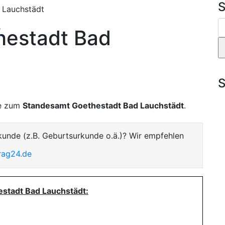
S
 Lauchstädt
t
hestadt Bad
S
te zum
Standesamt Goethestadt Bad Lauchstädt
.
kunde (z.B. Geburtsurkunde o.ä.)? Wir empfehlen
rag24.de
estadt Bad Lauchstädt: