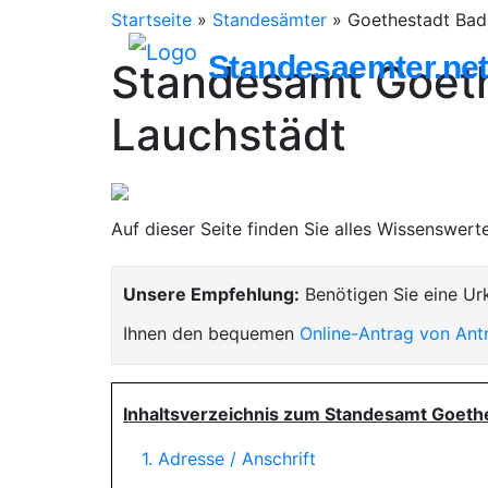
Startseite
»
Standesämter
»
Goethestadt Bad
Standesaemter.ne
Standesamt Goet
Lauchstädt
Auf dieser Seite finden Sie alles Wissenswer
Unsere Empfehlung:
Benötigen Sie eine Ur
Ihnen den bequemen
Online-Antrag von Ant
Inhaltsverzeichnis zum Standesamt Goeth
1. Adresse / Anschrift