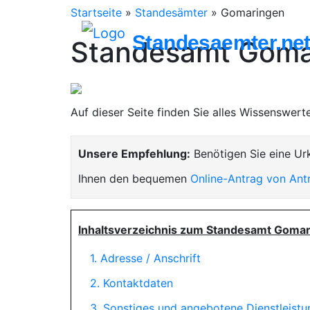
Startseite
»
Standesämter
»
Gomaringen
Standesaemter.ne
Standesamt Goma
Auf dieser Seite finden Sie alles Wissenswer
Unsere Empfehlung:
Benötigen Sie eine Ur
Ihnen den bequemen
Online-Antrag von Ant
Inhaltsverzeichnis zum Standesamt Gomar
1. Adresse / Anschrift
2. Kontaktdaten
3. Sonstiges und angebotene Dienstleist