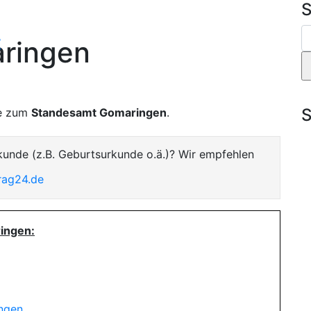
S
t
ringen
S
te zum
Standesamt Gomaringen
.
kunde (z.B. Geburtsurkunde o.ä.)? Wir empfehlen
rag24.de
ingen:
ungen