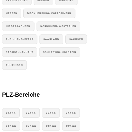
BRANDENBURG
BREMEN
HAMBURG
HESSEN
MECKLENBURG-VORPOMMERN
NIEDERSACHSEN
NORDRHEIN-WESTFALEN
RHEINLAND-PFALZ
SAARLAND
SACHSEN
SACHSEN-ANHALT
SCHLESWIG-HOLSTEIN
THÜRINGEN
PLZ-Bereiche
01XXX
02XXX
03XXX
04XXX
06XXX
07XXX
08XXX
09XXX