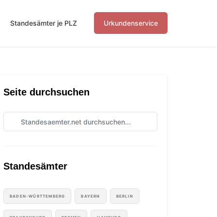
Standesämter je PLZ
Urkundenservice
Seite durchsuchen
Standesämter
BADEN-WÜRTTEMBERG
BAYERN
BERLIN