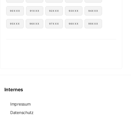
90XXX
91XXX
92XXX
93XXX
94XXX
95XXX
96XXX
97XXX
98XXX
99XXX
Internes
Impressum
Datenschutz