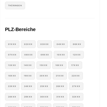
THÜRINGEN
PLZ-Bereiche
01XXX
02XXX
03XXX
04XXX
06XXX
07XXX
08XXX
09XXX
10XXX
12XXX
13XXX
14XXX
15XXX
16XXX
17XXX
18XXX
19XXX
20XXX
21XXX
22XXX
23XXX
24XXX
25XXX
26XXX
27XXX
28XXX
29XXX
30XXX
31XXX
32XXX