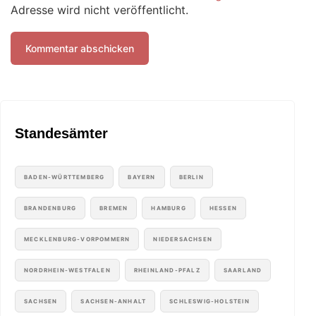
Adresse wird nicht veröffentlicht.
Standesämter
BADEN-WÜRTTEMBERG
BAYERN
BERLIN
BRANDENBURG
BREMEN
HAMBURG
HESSEN
MECKLENBURG-VORPOMMERN
NIEDERSACHSEN
NORDRHEIN-WESTFALEN
RHEINLAND-PFALZ
SAARLAND
SACHSEN
SACHSEN-ANHALT
SCHLESWIG-HOLSTEIN