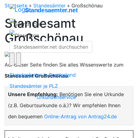
Startseite
»
Standesämter
»
Großschönau
Standesaemter.net
Standesamt
Großschönau
Auf dieser Seite finden Sie alles Wissenswerte zum
Standesämter je Bundesland
Standesamt Großschönau
.
Standesämter je PLZ
Unsere Empfehlung:
Benötigen Sie eine Urkunde
Urkundenservice
(z.B. Geburtsurkunde o.ä.)? Wir empfehlen Ihnen
den bequemen
Online-Antrag von Antrag24.de