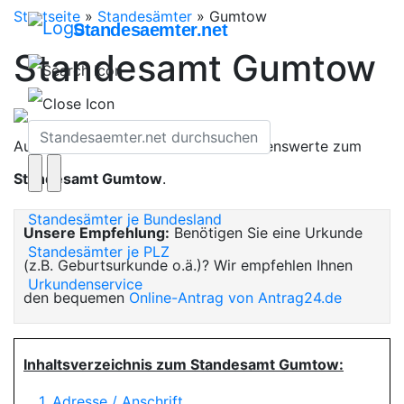
Startseite
»
Standesämter
»
Gumtow
Standesaemter.net
Standesamt Gumtow
Auf dieser Seite finden Sie alles Wissenswerte zum
Standesamt Gumtow
.
Standesämter je Bundesland
Unsere Empfehlung:
Benötigen Sie eine Urkunde
Standesämter je PLZ
(z.B. Geburtsurkunde o.ä.)? Wir empfehlen Ihnen
Urkundenservice
den bequemen
Online-Antrag von Antrag24.de
Inhaltsverzeichnis zum Standesamt Gumtow:
1. Adresse / Anschrift