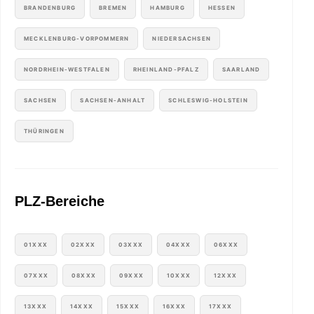
BRANDENBURG
BREMEN
HAMBURG
HESSEN
MECKLENBURG-VORPOMMERN
NIEDERSACHSEN
NORDRHEIN-WESTFALEN
RHEINLAND-PFALZ
SAARLAND
SACHSEN
SACHSEN-ANHALT
SCHLESWIG-HOLSTEIN
THÜRINGEN
PLZ-Bereiche
01XXX
02XXX
03XXX
04XXX
06XXX
07XXX
08XXX
09XXX
10XXX
12XXX
13XXX
14XXX
15XXX
16XXX
17XXX