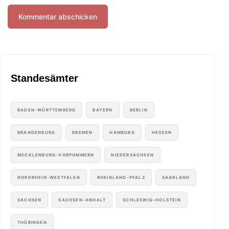
Standesämter
BADEN-WÜRTTEMBERG
BAYERN
BERLIN
BRANDENBURG
BREMEN
HAMBURG
HESSEN
MECKLENBURG-VORPOMMERN
NIEDERSACHSEN
NORDRHEIN-WESTFALEN
RHEINLAND-PFALZ
SAARLAND
SACHSEN
SACHSEN-ANHALT
SCHLESWIG-HOLSTEIN
THÜRINGEN