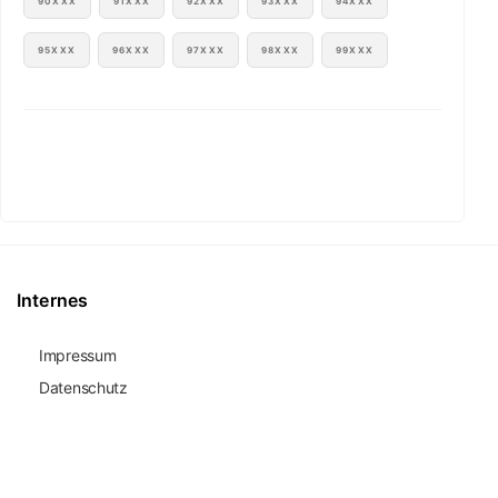
90XXX
91XXX
92XXX
93XXX
94XXX
95XXX
96XXX
97XXX
98XXX
99XXX
Internes
Impressum
Datenschutz