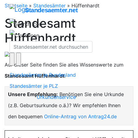
Startseite
»
Standesämter
»
Hüffenhardt
Standesaemter.net
Standesamt
Hüffenhardt
Auf dieser Seite finden Sie alles Wissenswerte zum
Standesämter je Bundesland
Standesamt Hüffenhardt
.
Standesämter je PLZ
Unsere Empfehlung:
Benötigen Sie eine Urkunde
Urkundenservice
(z.B. Geburtsurkunde o.ä.)? Wir empfehlen Ihnen
den bequemen
Online-Antrag von Antrag24.de