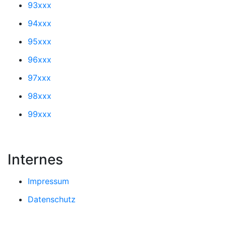
93xxx
94xxx
95xxx
96xxx
97xxx
98xxx
99xxx
Internes
Impressum
Datenschutz