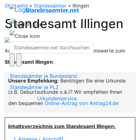
Startseite
»
Standesämter
»
Illingen
Standesaemter.net
Standesamt Illingen
Auf dieser Seite finden Sie alles Wissenswerte zum
Standesamt Illingen
.
Standesämter je Bundesland
Unsere Empfehlung:
Benötigen Sie eine Urkunde
Standesämter je PLZ
(z.B. Geburtsurkunde o.ä.)? Wir empfehlen Ihnen
Urkundenservice
den bequemen
Online-Antrag von Antrag24.de
Inhaltsverzeichnis zum Standesamt Illingen:
1. Adresse / Anschrift