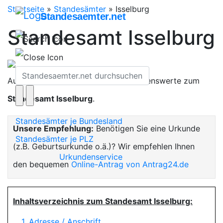
Startseite
»
Standesämter
»
Isselburg
Standesaemter.net
Standesamt Isselburg
Auf dieser Seite finden Sie alles Wissenswerte zum
Standesamt Isselburg
.
Standesämter je Bundesland
Unsere Empfehlung:
Benötigen Sie eine Urkunde
Standesämter je PLZ
(z.B. Geburtsurkunde o.ä.)? Wir empfehlen Ihnen
Urkundenservice
den bequemen
Online-Antrag von Antrag24.de
Inhaltsverzeichnis zum Standesamt Isselburg:
1. Adresse / Anschrift