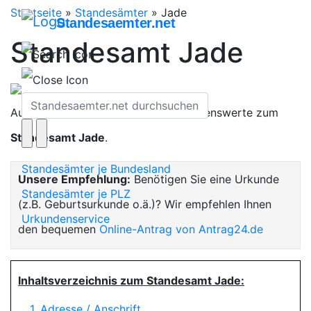
Startseite
»
Standesämter
»
Jade
Standesaemter.net
Standesamt Jade
Auf dieser Seite finden Sie alles Wissenswerte zum
Standesamt Jade
.
Standesämter je Bundesland
Unsere Empfehlung:
Benötigen Sie eine Urkunde
Standesämter je PLZ
(z.B. Geburtsurkunde o.ä.)? Wir empfehlen Ihnen
Urkundenservice
den bequemen
Online-Antrag von Antrag24.de
Inhaltsverzeichnis zum Standesamt Jade:
1. Adresse / Anschrift