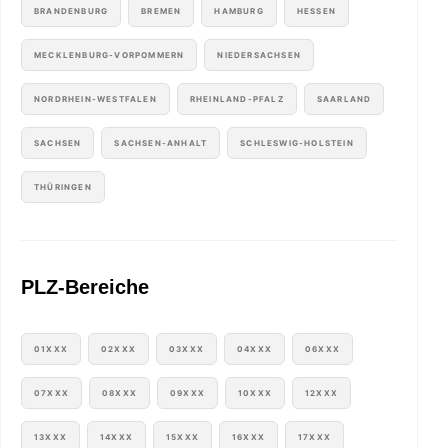
BRANDENBURG
BREMEN
HAMBURG
HESSEN
MECKLENBURG-VORPOMMERN
NIEDERSACHSEN
NORDRHEIN-WESTFALEN
RHEINLAND-PFALZ
SAARLAND
SACHSEN
SACHSEN-ANHALT
SCHLESWIG-HOLSTEIN
THÜRINGEN
PLZ-Bereiche
01XXX
02XXX
03XXX
04XXX
06XXX
07XXX
08XXX
09XXX
10XXX
12XXX
13XXX
14XXX
15XXX
16XXX
17XXX