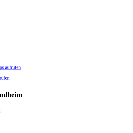
s aufrufen
rufen
undheim
: