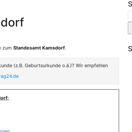
S
t
dorf
S
te zum
Standesamt Kamsdorf
.
kunde (z.B. Geburtsurkunde o.ä.)? Wir empfehlen
rag24.de
orf:
ungen