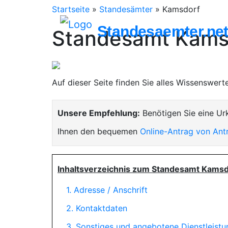
Startseite
»
Standesämter
»
Kamsdorf
Standesaemter.ne
Standesamt Kams
Auf dieser Seite finden Sie alles Wissenswer
Unsere Empfehlung:
Benötigen Sie eine Ur
Ihnen den bequemen
Online-Antrag von Ant
Inhaltsverzeichnis zum Standesamt Kamsd
1. Adresse / Anschrift
2. Kontaktdaten
3. Sonstiges und angebotene Dienstleist