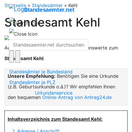
Startseite
»
Standesämter
»
Kehl
Standesaemter.net
Standesamt Kehl
Auf dieser Seite finden Sie alles Wissenswerte zum
Standesamt Kehl
.
Standesämter je Bundesland
Unsere Empfehlung:
Benötigen Sie eine Urkunde
Standesämter je PLZ
(z.B. Geburtsurkunde o.ä.)? Wir empfehlen Ihnen
Urkundenservice
den bequemen
Online-Antrag von Antrag24.de
Inhaltsverzeichnis zum Standesamt Kehl:
1. Adresse / Anschrift