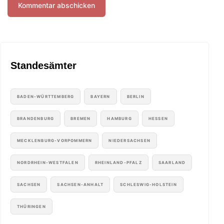
Standesämter
BADEN-WÜRTTEMBERG
BAYERN
BERLIN
BRANDENBURG
BREMEN
HAMBURG
HESSEN
MECKLENBURG-VORPOMMERN
NIEDERSACHSEN
NORDRHEIN-WESTFALEN
RHEINLAND-PFALZ
SAARLAND
SACHSEN
SACHSEN-ANHALT
SCHLESWIG-HOLSTEIN
THÜRINGEN