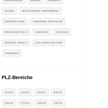
BRANDENBURG
BREMEN
HAMBURG
HESSEN
MECKLENBURG-VORPOMMERN
NIEDERSACHSEN
NORDRHEIN-WESTFALEN
RHEINLAND-PFALZ
SAARLAND
SACHSEN
SACHSEN-ANHALT
SCHLESWIG-HOLSTEIN
THÜRINGEN
PLZ-Bereiche
01XXX
02XXX
03XXX
04XXX
06XXX
07XXX
08XXX
09XXX