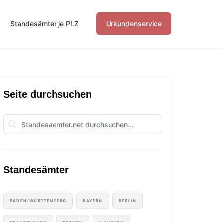
Standesämter je PLZ
Urkundenservice
Seite durchsuchen
Standesämter
BADEN-WÜRTTEMBERG
BAYERN
BERLIN